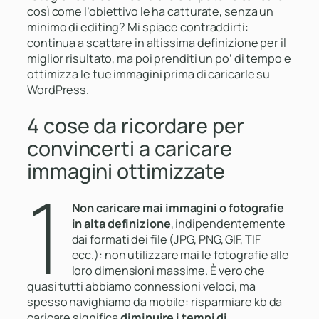
così come l’obiettivo le ha catturate, senza un
minimo di editing? Mi spiace contraddirti:
continua a scattare in altissima definizione per il
miglior risultato, ma poi prenditi un po’ di tempo e
ottimizza le tue immagini prima di caricarle su
WordPress.
4 cose da ricordare per
convincerti a caricare
immagini ottimizzate
1
Non caricare mai immagini o fotografie
in alta definizione
, indipendentemente
dai formati dei file (JPG, PNG, GIF, TIF
ecc.):
non utilizzare mai le fotografie alle
loro dimensioni massime.
È vero che
quasi tutti abbiamo connessioni veloci, ma
spesso navighiamo da mobile: risparmiare kb da
caricare significa
diminuire i tempi di