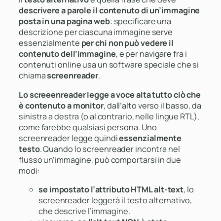
descrivere
a parole
il contenuto di un’immagine
posta in una pagina web
: specificare una
descrizione per ciascuna immagine serve
essenzialmente
per chi non può vedere il
contenuto dell’immagine
, e per navigare fra i
contenuti online usa un software speciale che si
chiama
screenreader
.
Lo screeenreader legge a voce alta tutto ciò che
è contenuto a monitor
, dall’alto verso il basso, da
sinistra a destra (o al contrario, nelle lingue RTL),
come farebbe qualsiasi persona. Uno
screenreader legge quindi
essenzialmente
testo
. Quando lo screenreader incontra nel
flusso un’immagine, può comportarsi in due
modi:
se impostato l’attributo HTML alt-text
, lo
screenreader leggerà il testo alternativo,
che descrive l’immagine.