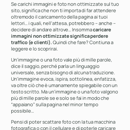
Se carichi immagini e foto non ottimizzate sul tuo
sito, significa che non ti importa di far attendere
oltremodo il caricamento della pagina ai tuoi
lettori… i quali, nell’attesa, potrebbero –
anche
–
decidere di andare altrove… Insomma
caricare
immagini non ottimizzate significa perdere
traffico (e clienti).
Quindi che fare? Contiuna a
leggere e lo scoprirai.
Un’immagine o una foto vale più di mille parole,
dice il saggio, perché parla un linguaggio
universale, senza bisogno di alcuna traduzione.
Un’immagine evoca, ispira, sottolinea, enfatizza,
va oltre ciò che è umanamente spiegabile con un
testo scritto. Ma un’immagine o una foto valgono
più di mille parole se e solo se fai in modo che
“appaiano” sulla pagina nel minor tempo
possibile…
Pensi di poter scattare foto con la tua macchina
fotografica o con il cellulare e di poterle caricare