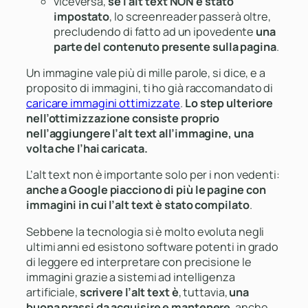
viceversa,
se l’alt text NON è stato
impostato
, lo screenreader passerà oltre,
precludendo di fatto ad un ipovedente
una
parte del contenuto presente sulla pagina
.
Un immagine vale più di mille parole, si dice, e a
proposito di immagini, ti ho già raccomandato di
caricare immagini ottimizzate
.
Lo step ulteriore
nell’ottimizzazione consiste proprio
nell’aggiungere l’alt text all’immagine, una
volta che l’hai caricata.
L’alt text non è importante solo per i non vedenti:
anche a Google piacciono di più le pagine con
immagini in cui l’alt text è stato compilato
.
Sebbene la tecnologia si è molto evoluta negli
ultimi anni ed esistono software potenti in grado
di leggere ed interpretare con precisione le
immagini grazie a sistemi ad intelligenza
artificiale,
scrivere l’alt text è
, tuttavia,
una
buona prassi da acquisire e mantenere
, anche