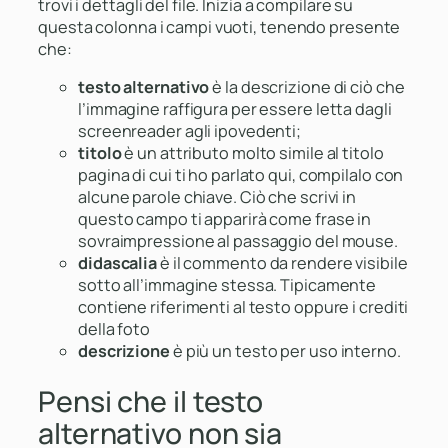
trovi i dettagli del file. Inizia a compilare su
questa colonna i campi vuoti, tenendo presente
che:
testo alternativo
è la descrizione di ciò che
l’immagine raffigura per essere letta dagli
screenreader agli ipovedenti;
titolo
è un attributo molto simile al titolo
pagina di cui ti ho parlato qui, compilalo con
alcune parole chiave. Ciò che scrivi in
questo campo ti apparirà come frase in
sovraimpressione al passaggio del mouse.
didascalia
è il commento da rendere visibile
sotto all’immagine stessa. Tipicamente
contiene riferimenti al testo oppure i crediti
della foto
descrizione
è più un testo per uso interno.
Pensi che il testo
alternativo non sia