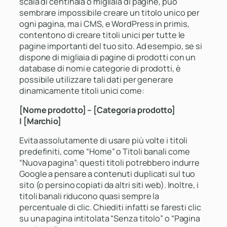
scala di centinaia o migliaia di pagine, può
sembrare impossibile creare un titolo unico per
ogni pagina, ma i CMS, e WordPress in primis,
contentono di creare titoli unici per tutte le
pagine importanti del tuo sito. Ad esempio, se si
dispone di migliaia di pagine di prodotti con un
database di nomi e categorie di prodotti, è
possibile utilizzare tali dati per generare
dinamicamente titoli unici come:
[Nome prodotto] – [Categoria prodotto]
| [Marchio]
Evita assolutamente di usare più volte i titoli
predefiniti, come “Home” o Titoli banali come
“Nuova pagina”: questi titoli potrebbero indurre
Google a pensare a contenuti duplicati sul tuo
sito (o persino copiati da altri siti web). Inoltre, i
titoli banali riducono quasi sempre la
percentuale di clic. Chiediti infatti se faresti clic
su una pagina intitolata “Senza titolo” o “Pagina