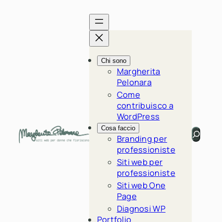
Vai
al
contenuto
Chi sono
Margherita
Pelonara
Come
contribuisco a
WordPress
Cosa faccio
Cerca
Branding per
professioniste
Siti web per
professioniste
Siti web One
Page
Diagnosi WP
Portfolio