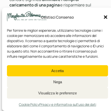
caricamento di una pagina
e risparmiare sul
2
traffico dati dei nostri clienti.
Gestisci Consenso
Segui le istruzioni del tema
WordPress che hai installato sul tuo
sito: nella documentazione, infatti, in
Per fornire le migliori esperienze, utilizziamo tecnologie come i
cookie per memorizzare e/o accedere alle informazioni del
genere, designer e sviluppatori
dispositivo. Il consenso a queste tecnologie ci permetterà di
specificano le
dimensioni ottimali
elaborare dati come il comportamento di navigazione o ID unici
per ciascun elemento inserito nel layout
: il logo,
su questo sito. Non acconsentire o ritirare il consenso può
le immagini in evidenza dei post, le immagini di
influire negativamente su alcune caratteristiche e funzioni.
3
sfondo, i video incorporati da YouTube, ecc…
Ricorda che per ogni immagine che
Accetta
carichi su WordPress, vengono
generate delle
copie
, di
dimensioni
e
Nega
ratio
(ovvero
rapporto
larghezza/altezza
) differenti. Alcune
Visualizza le preferenze
di queste copie sono di default e sono riferibili a
WordPress (ad esempio la thumbnail 150x150px
Cookie Policy
Privacy e informativa sull’uso dei dati
che vedi nella libreria media), altre copie di altre