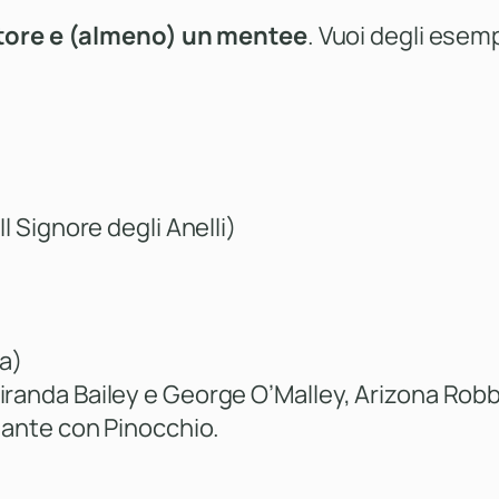
ntore e (almeno) un mentee
. Vuoi degli esem
l Signore degli Anelli)
ia)
iranda Bailey e George O’Malley, Arizona Robb
rlante con Pinocchio.