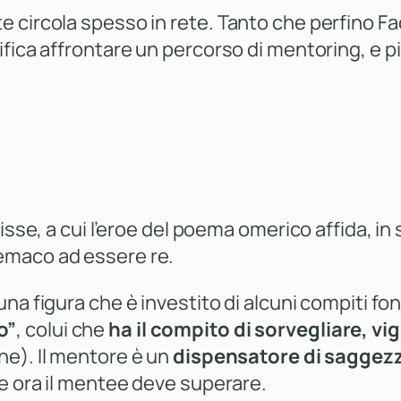
e circola spesso in rete. Tanto che perfino F
fica affrontare un percorso di mentoring, e pi
isse, a cui l’eroe del poema omerico affida, in
emaco ad essere re.
una figura che è investito di alcuni compiti 
o”
, colui che
ha il compito di sorvegliare, vi
one
). Il mentore è un
dispensatore di saggezza
he ora il mentee deve superare.