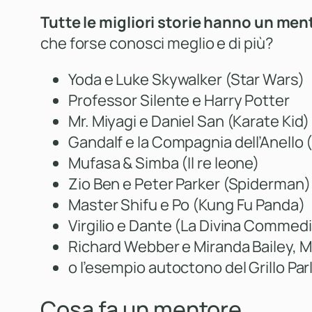
Tutte le migliori storie hanno un me
che forse conosci meglio e di più?
Yoda e Luke Skywalker (Star Wars)
Professor Silente e Harry Potter
Mr. Miyagi e Daniel San (Karate Kid)
Gandalf e la Compagnia dell’Anello (I
Mufasa & Simba (Il re leone)
Zio Ben e Peter Parker (Spiderman)
Master Shifu e Po (Kung Fu Panda)
Virgilio e Dante (La Divina Commed
Richard Webber e Miranda Bailey, M
o l’esempio autoctono del Grillo Pa
Cosa fa un mentore